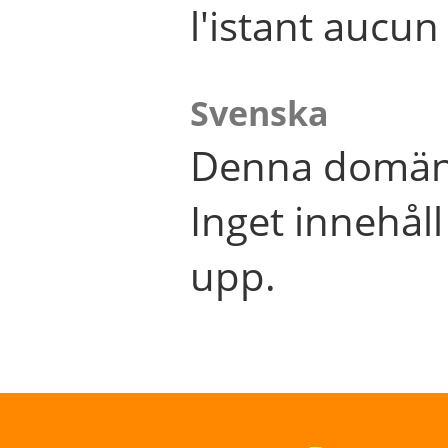
l'istant aucu
Svenska
Denna domän 
Inget innehål
upp.